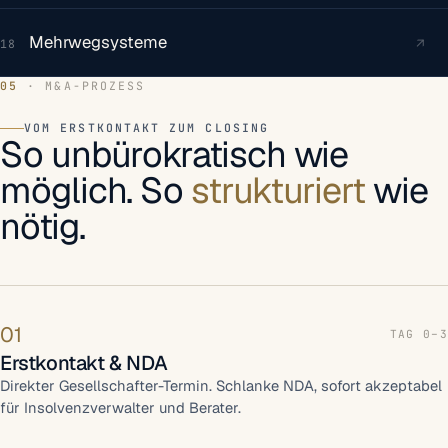
Mehrwegsysteme
↗
18
05
· M&A-PROZESS
VOM ERSTKONTAKT ZUM CLOSING
So unbürokratisch wie
möglich. So
strukturiert
wie
nötig.
01
TAG 0–3
Erstkontakt & NDA
Direkter Gesellschafter-Termin. Schlanke NDA, sofort akzeptabel
für Insolvenzverwalter und Berater.