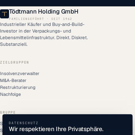
Hilden · Zierenberg · Dubai
STANDORTE
Tödtmann Holding GmbH
FAMILIENGEFÜHRT · SEIT 1962
Industrieller Käufer und Buy-and-Build-
Investor in der Verpackungs- und
Lebensmittelinfrastruktur. Direkt. Diskret.
Substanziell.
ZIELGRUPPEN
Insolvenzverwalter
M&A-Berater
Restrukturierung
Nachfolge
GRUPPE
Solipac GmbH
DATENSCHUTZ
Wir respektieren Ihre Privatsphäre.
Soli Print