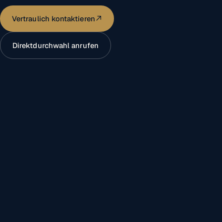
Vertraulich kontaktieren
Direktdurchwahl anrufen
info@toedtmann-holding.de
M&A & DISTRESSED
info@toedtmann-holding.de
NACHFOLGE
+49 2103 310830
TELEFON
40724 Hilden, NRW
SITZ