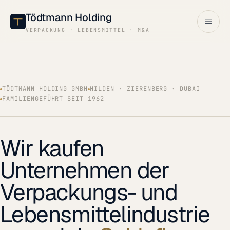
Tödtmann Holding
VERPACKUNG · LEBENSMITTEL · M&A
TÖDTMANN HOLDING GMBH
HILDEN · ZIERENBERG · DUBAI
FAMILIENGEFÜHRT SEIT 1962
Wir
kaufen
Unternehmen
der
Verpackungs-
und
Lebensmittelindustrie