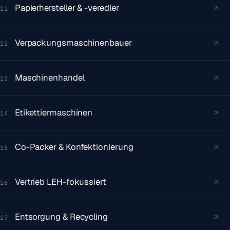
Papierhersteller & -veredler
↗
11
Verpackungsmaschinenbauer
↗
12
Maschinen­handel
↗
13
Etikettiermaschinen
↗
14
Co-Packer & Konfektionierung
↗
15
Vertrieb LEH-fokussiert
↗
16
Entsorgung & Recycling
↗
17