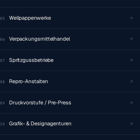
Wellpappenwerke
↗
05
Verpackungsmittelhandel
↗
06
Spritzgussbetriebe
↗
07
Repro-Anstalten
↗
08
Druckvorstufe / Pre-Press
↗
09
Grafik- & Designagenturen
↗
10