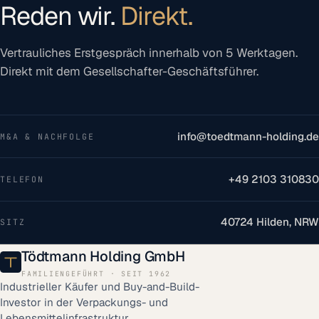
Reden wir.
Direkt.
Vertrauliches Erstgespräch innerhalb von 5 Werktagen.
Direkt mit dem Gesellschafter-Geschäftsführer.
info@toedtmann-holding.de
M&A & NACHFOLGE
+49 2103 310830
TELEFON
40724 Hilden, NRW
SITZ
Tödtmann Holding GmbH
FAMILIENGEFÜHRT · SEIT 1962
Industrieller Käufer und Buy-and-Build-
Investor in der Verpackungs- und
Lebensmittelinfrastruktur.