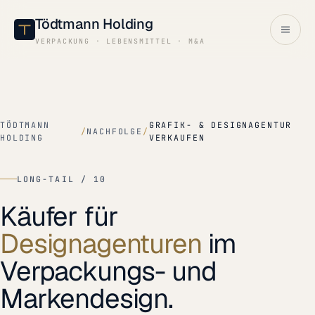
Tödtmann Holding
VERPACKUNG · LEBENSMITTEL · M&A
TÖDTMANN
GRAFIK- & DESIGNAGENTUR
/
NACHFOLGE
/
HOLDING
VERKAUFEN
LONG-TAIL / 10
Käufer für
Designagenturen
im
Verpackungs- und
Markendesign.