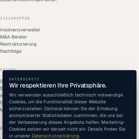
ZIELGRUPPEN
Insolvenzverwalter
M&A-Berater
Restrukturierung
Nachfolge
GRUPPE
DATENSCHUTZ
Solipac GmbH
Wir respektieren Ihre Privatsphäre.
Soli Print
Wir verwenden ausschließlich technisch notwendige
nuju GmbH
Cookies, um die Funktionalität dieser Website
Gulfpack Solutions
sicherzustellen. Optional können Sie der Erhebung
MT Immobilien
anonymisierter Statistikdaten zustimmen, die uns bei
der Verbesserung dieses Angebots helfen. Marketing-
RECHTLICHES
Cookies setzen wir derzeit nicht ein. Details finden Sie
in unserer
Datenschutzerklärung
.