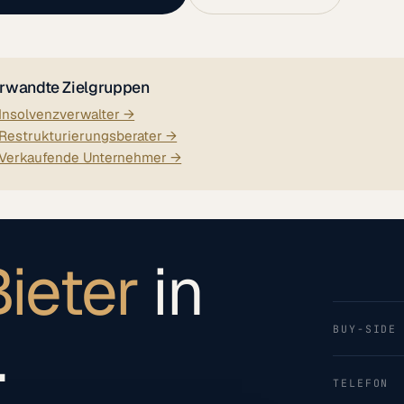
rwandte Zielgruppen
Insolvenzverwalter →
Restrukturierungsberater →
Verkaufende Unternehmer →
ieter
in
.
BUY-SIDE
TELEFON