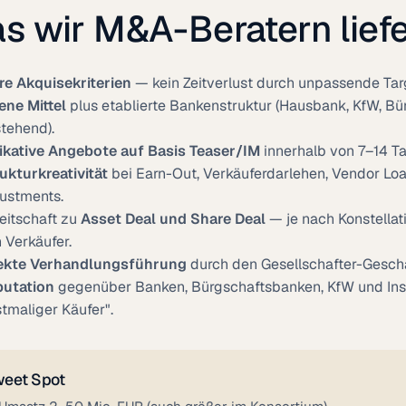
s wir M&A-Beratern lief
re Akquisekriterien
— kein Zeitverlust durch unpassende Tar
ene Mittel
plus etablierte Bankenstruktur (Hausbank, KfW, Bü
tehend).
ikative Angebote auf Basis Teaser/IM
innerhalb von 7–14 T
ukturkreativität
bei Earn-Out, Verkäuferdarlehen, Vendor Loa
ustments.
eitschaft zu
Asset Deal und Share Deal
— je nach Konstellat
 Verkäufer.
ekte Verhandlungsführung
durch den Gesellschafter-Geschä
utation
gegenüber Banken, Bürgschaftsbanken, KfW und Inso
stmaliger Käufer".
eet Spot