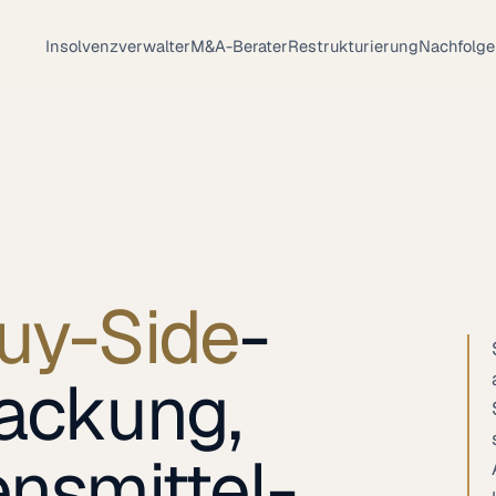
Insolvenzverwalter
M&A-Berater
Restrukturierung
Nachfolge
uy-Side
-
packung,
nsmittel-