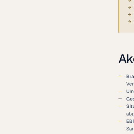
Akq
Bra
Ver
Um
Geo
Sit
abg
EBI
San