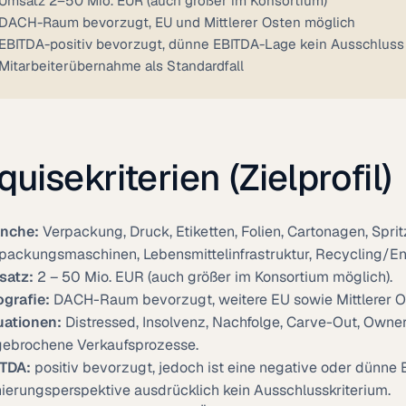
Umsatz 2–50 Mio. EUR (auch größer im Konsortium)
DACH-Raum bevorzugt, EU und Mittlerer Osten möglich
EBITDA-positiv bevorzugt, dünne EBITDA-Lage kein Ausschluss
Mitarbeiterübernahme als Standardfall
uisekriterien (Zielprofil)
nche:
Verpackung, Druck, Etiketten, Folien, Cartonagen, Sprit
packungsmaschinen, Lebensmittelinfrastruktur, Recycling/E
satz:
2 – 50 Mio. EUR (auch größer im Konsortium möglich).
grafie:
DACH-Raum bevorzugt, weitere EU sowie Mittlerer Ost
uationen:
Distressed, Insolvenz, Nachfolge, Carve-Out, Owne
ebrochene Verkaufsprozesse.
TDA:
positiv bevorzugt, jedoch ist eine negative oder dünne 
ierungsperspektive ausdrücklich kein Ausschlusskriterium.