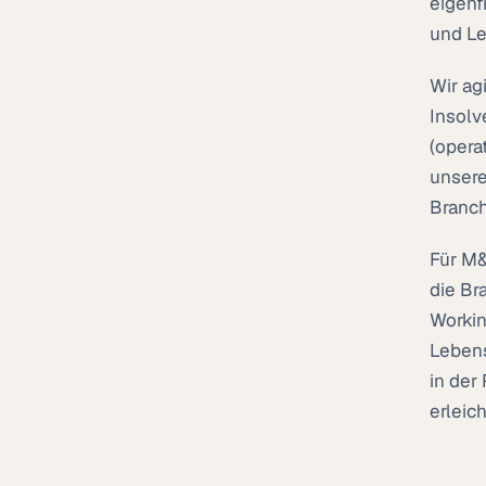
eigenf
und Le
Wir ag
Insolv
(opera
unsere
Branch
Für M&
die Br
Workin
Lebens
in der
erleic