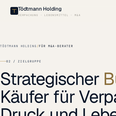
Tödtmann Holding
VERPACKUNG · LEBENSMITTEL · M&A
TÖDTMANN HOLDING
/
FÜR M&A-BERATER
02 / ZIELGRUPPE
Strategischer
B
Käufer für Ver
Druck und Lebe