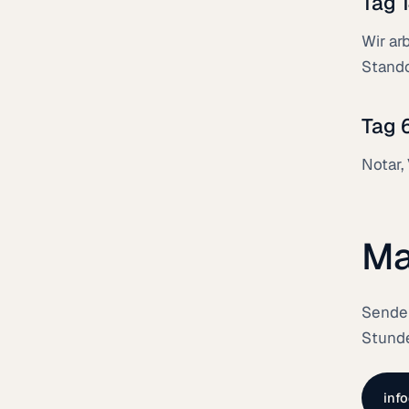
Tag 
Wir ar
Stando
Tag 
Notar,
Ma
Senden
Stunde
inf