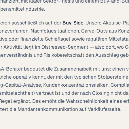
inanziert, mit klarer Sektor-Thesis und einem Buy-and-B
bensmittelindustrie.
ieren ausschließlich auf der
Buy-Side
. Unsere Akquise-Pip
enzverfahren, Nachfolgesituationen, Carve-Outs aus Konz
tive oder finanzielle Schieflage) sowie regulären Mittelsta
r Aktivität liegt im Distressed-Segment — also dort, wo G
enverständnis und Risikobereitschaft den Ausschlag geb
A-Berater bedeutet die Zusammenarbeit mit uns: einen ve
anche operativ kennt, der mit den typischen Stolperstei
g-Capital-Analyse, Kundenkonzentrationsrisiken, Compli
mittelechtheit) vertraut ist und der nach Closing nicht 
 Regel ergänzt. Das erhöht die Wahrscheinlichkeit eines e
htert die Mandantenkommunikation auf Verkäuferseite.