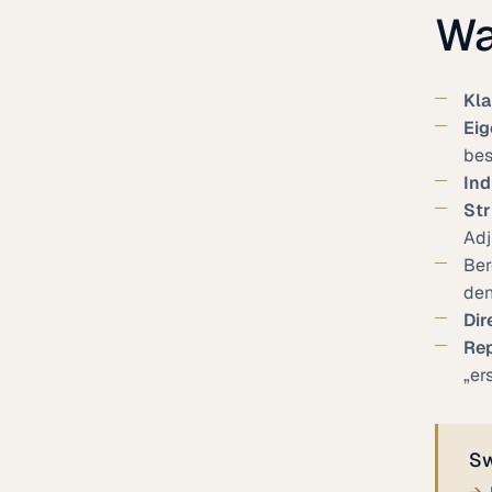
Wa
Kla
Eig
bes
Ind
Str
Adj
Ber
den
Dir
Rep
„er
Sw