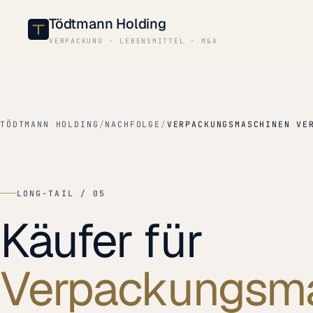
Tödtmann Holding
VERPACKUNG · LEBENSMITTEL · M&A
TÖDTMANN HOLDING
/
NACHFOLGE
/
VERPACKUNGSMASCHINEN VE
LONG-TAIL / 05
Käufer für
Verpackungsma