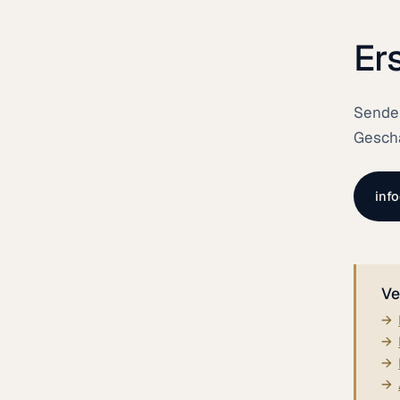
Er
Senden
Geschä
inf
Ve