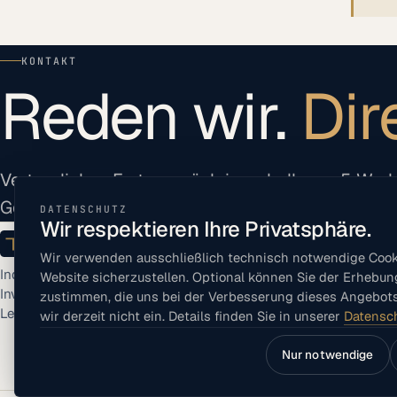
KONTAKT
Reden wir.
Dir
Vertrauliches Erstgespräch innerhalb von 5 Wer
Gesellschafter-Geschäftsführer.
DATENSCHUTZ
Wir respektieren Ihre Privatsphäre.
Tödtmann Holding GmbH
Wir verwenden ausschließlich technisch notwendige Cookie
FAMILIENGEFÜHRT · SEIT 1962
Industrieller Käufer und Buy-and-Build-
Website sicherzustellen. Optional können Sie der Erhebun
Investor in der Verpackungs- und
zustimmen, die uns bei der Verbesserung dieses Angebots
Lebensmittelinfrastruktur.
wir derzeit nicht ein. Details finden Sie in unserer
Datensc
Technisch notwendig
Nur notwendige
Erforderlich für den Betrieb der Website (z. B. Speicherung
deaktiviert werden.