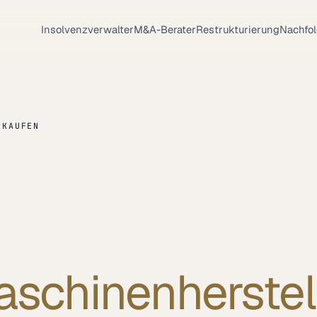
Insolvenzverwalter
M&A-Berater
Restrukturierung
Nachfo
RKAUFEN
schinenherstel