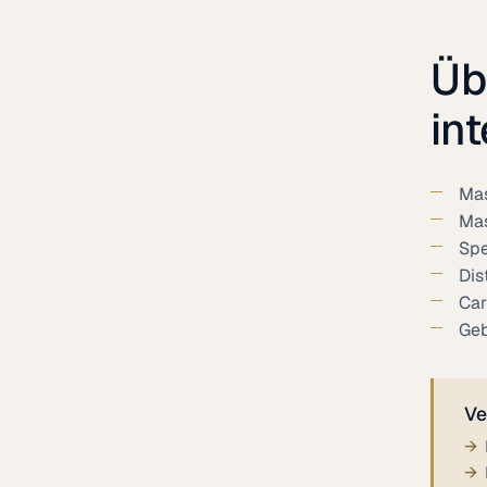
Üb
in
Mas
Mas
Spe
Dis
Car
Geb
Ve