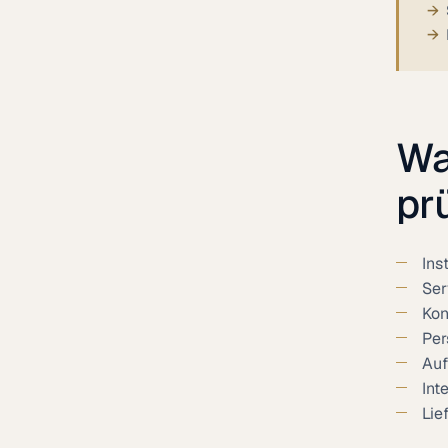
Wa
pr
Ins
Ser
Kon
Per
Auf
Int
Lie