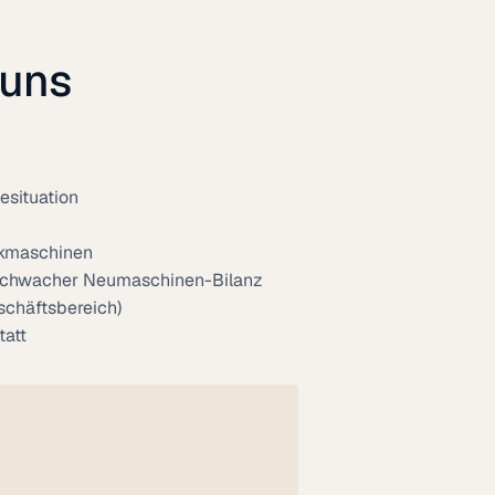
 uns
esituation
uckmaschinen
 schwacher Neumaschinen-Bilanz
chäftsbereich)
att